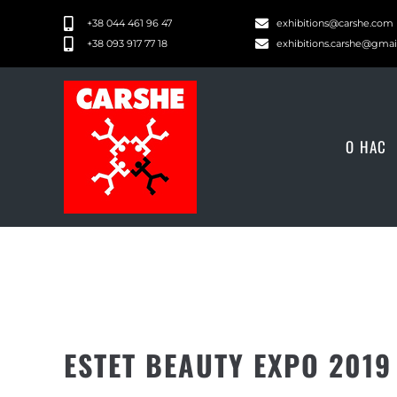
+38 044 461 96 47
exhibitions@carshe.com
+38 093 917 77 18
exhibitions.carshe@gma
О НАС
ESTET BEAUTY EXPO 2019