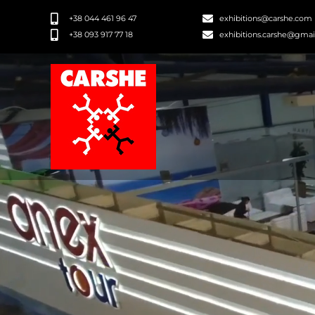
+38 044 461 96 47
exhibitions@carshe.com
+38 093 917 77 18
exhibitions.carshe@gma