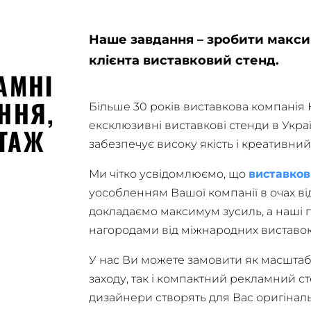
Наше завдання – зробити макси
клієнта виставковий стенд.
АМНІ
ННЯ,
Більше 30 років виставкова компанія
ексклюзивні виставкові стенди в Укра
ТАЖ
забезпечує високу якість і креативний
Ми чітко усвідомлюємо, що
виставков
уособленням Вашої компанії в очах від
докладаємо максимум зусиль, а наші 
нагородами від міжнародних виставо
У нас Ви можете замовити як масшта
заходу, так і компактний рекламний ст
дизайнери створять для Вас оригінал