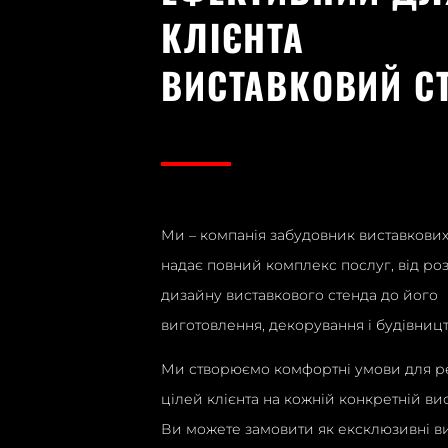
КЛІЄНТА
о на них
та виставки WorldBuil
 стенд
міжнародні будівельні
ВИСТАВКОВИЙ С
о його
виставки є ефективн
вони не
збільшення об’єму пр
залучення нових клієн
могли їх пропустити.
Ми – компанія забудовник виставкових
виставкові стенди м
надає повний комплекс послуг, від ро
дизайн та забудовува
дизайну виставкового стенда до його
і дякуємо виставкові
виготовлення, декорування і будівницт
Ми створюємо комфортні умови для ре
ЮЛІЯ КАРАБЕЦЬКА
цілей клієнта на кожній конкретній вис
CRH УКРАЇНА
Ви можете замовити як ексклюзивні ви