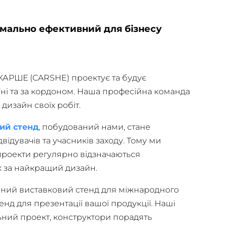
мально ефективний для бізнесу
 КАРШЕ (CARSHE) проектує та будує
їні та за кордоном. Наша професійна команда
 дизайн своїх робіт.
ий стенд
, побудований нами, стане
відувачів та учасників заходу. Тому ми
проекти регулярно відзначаються
к за найкращий дизайн.
бний виставковий стенд для міжнародного
енд для презентації вашої продукції. Наші
ьний проект, конструктори порадять