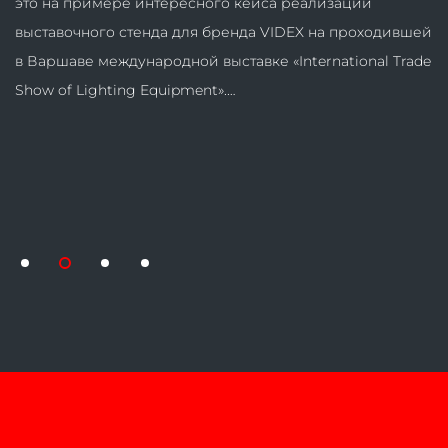
это на примере интересного кейса реализации
выставочного стенда для бренда VIDEX на проходившей
в Варшаве международной выставке «International Trade
Show of Lighting Equipment».…
1
2
3
4